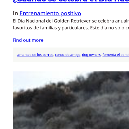
In
Entrenamiento positivo
El Día Nacional del Golden Retriever se celebra anual
favoritos de familias y particulares. Este día no s
Find out more
amantes de los perros
, 
conocido amigo
, 
dog owners
, 
fomenta el sent