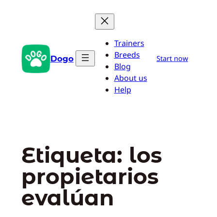
Saltar
al
contenido
Trainers
Breeds
Dogo
Start now
Blog
About us
Help
Etiqueta:
los
propietarios
evalúan