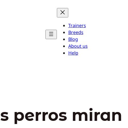
Trainers
Breeds
Blog
About us
Help
os perros miran