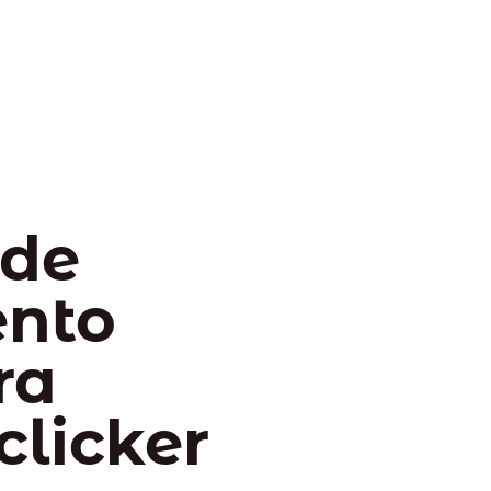
 de
ento
ra
clicker