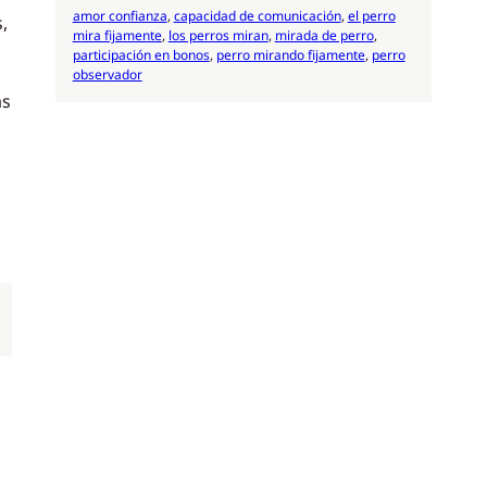
amor confianza
, 
capacidad de comunicación
, 
el perro
,
mira fijamente
, 
los perros miran
, 
mirada de perro
, 
participación en bonos
, 
perro mirando fijamente
, 
perro
observador
as