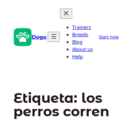
Saltar
al
contenido
Trainers
Breeds
Dogo
Start now
Blog
About us
Help
Etiqueta:
los
perros corren