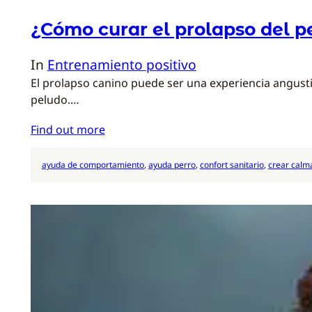
¿Cómo curar el prolapso del p
In
Entrenamiento positivo
El prolapso canino puede ser una experiencia angust
peludo.…
Find out more
ayuda de comportamiento
, 
ayuda perro
, 
confort sanitario
, 
crear calm