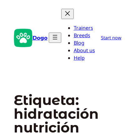
Saltar
al
contenido
Trainers
Breeds
Dogo
Start now
Blog
About us
Help
Etiqueta:
hidratación
nutrición