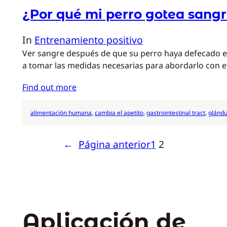
¿Por qué mi perro gotea sang
In
Entrenamiento positivo
Ver sangre después de que su perro haya defecado e
a tomar las medidas necesarias para abordarlo con ef
Find out more
alimentación humana
, 
cambia el apetito
, 
gastrointestinal tract
, 
glándu
←
Página anterior
1
2
Aplicación de