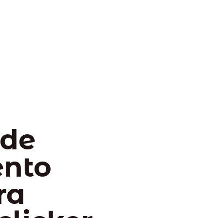
 de
ento
ra