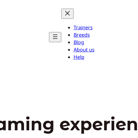
Trainers
Breeds
Blog
About us
Help
aming experie