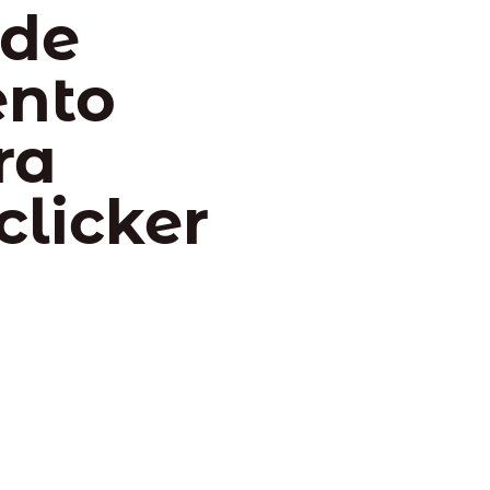
 de
ento
ra
clicker