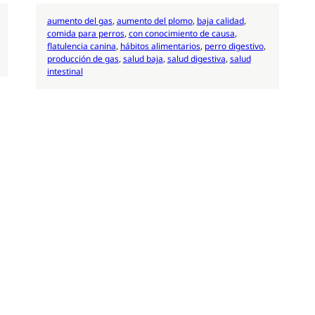
aumento del gas
, 
aumento del plomo
, 
baja calidad
, 
comida para perros
, 
con conocimiento de causa
, 
flatulencia canina
, 
hábitos alimentarios
, 
perro digestivo
, 
producción de gas
, 
salud baja
, 
salud digestiva
, 
salud
intestinal