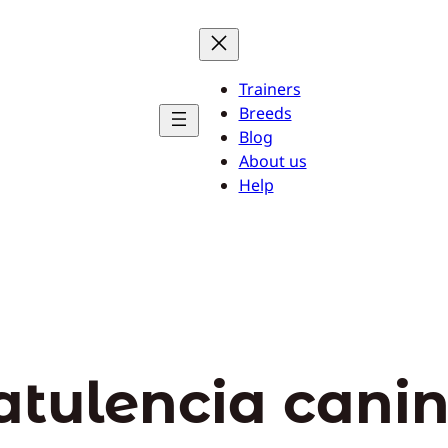
Trainers
Breeds
Blog
About us
Help
latulencia cani