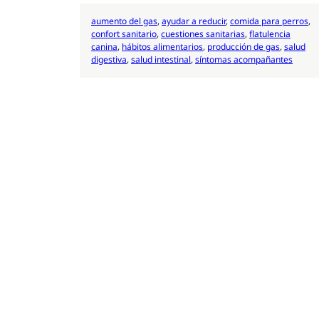
aumento del gas
, 
ayudar a reducir
, 
comida para perros
, 
confort sanitario
, 
cuestiones sanitarias
, 
flatulencia
canina
, 
hábitos alimentarios
, 
producción de gas
, 
salud
digestiva
, 
salud intestinal
, 
síntomas acompañantes