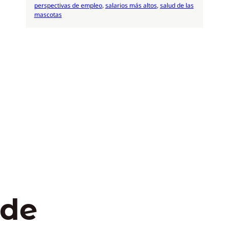
perspectivas de empleo
, 
salarios más altos
, 
salud de las
mascotas
 de