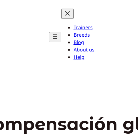
Trainers
Breeds
Blog
About us
Help
ompensación g