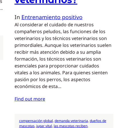
os
e…
In
Entrenamiento positivo
Al considerar el cuidado de nuestros
compañeros peludos, las funciones de los
veterinarios y los técnicos veterinarios son
primordiales. Aunque los veterinarios suelen
recibir más atención debido a su amplia
formación, los técnicos veterinarios son
esenciales para proporcionar cuidados
vitales a los animales. Para quienes sienten
pasión por los perros, los aspectos
económicos de esta…
Find out more
compensación global
, 
demanda veterinaria
, 
dueños de
mascotas
, 
jugar vital
, 
las mascotas reciben
, 