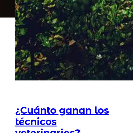
¿Cuánto ganan los
técnicos
veterinarios?