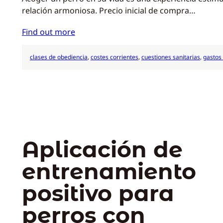
relación armoniosa. Precio inicial de compra…
Find out more
clases de obediencia
, 
costes corrientes
, 
cuestiones sanitarias
, 
gastos 
Aplicación de
entrenamiento
positivo para
perros con