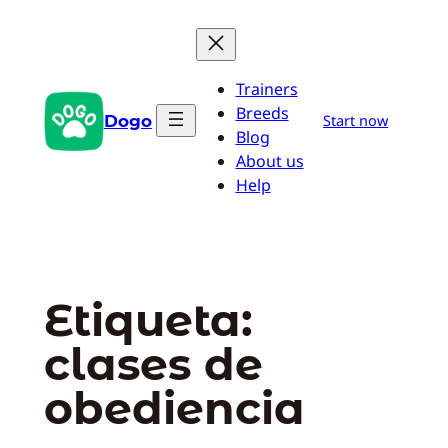
Saltar
al
contenido
Trainers
Breeds
Dogo
Start now
Blog
About us
Help
Etiqueta:
clases de
obediencia