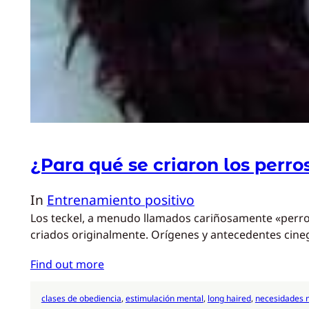
¿Para qué se criaron los perro
In
Entrenamiento positivo
Los teckel, a menudo llamados cariñosamente «perros 
criados originalmente. Orígenes y antecedentes cine
Find out more
clases de obediencia
, 
estimulación mental
, 
long haired
, 
necesidades 