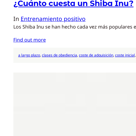
¿Cuánto cuesta un Shiba Inu?
In
Entrenamiento positivo
Los Shiba Inu se han hecho cada vez más populares en 
Find out more
a largo plazo
, 
clases de obediencia
, 
coste de adquisición
, 
coste inicial
,