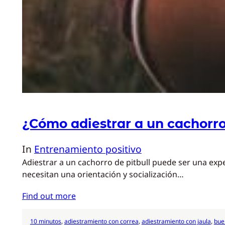
¿Cómo adiestrar a un cachorro
In
Entrenamiento positivo
Adiestrar a un cachorro de pitbull puede ser una exp
necesitan una orientación y socialización…
Find out more
10 minutos
, 
adiestramiento con correa
, 
adiestramiento con jaula
, 
bue