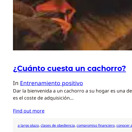
¿Cuánto cuesta un cachorro?
In
Entrenamiento positivo
Dar la bienvenida a un cachorro a su hogar es una d
es el coste de adquisición…
Find out more
a largo plazo
, 
clases de obediencia
, 
compromiso financiero
, 
conocer a