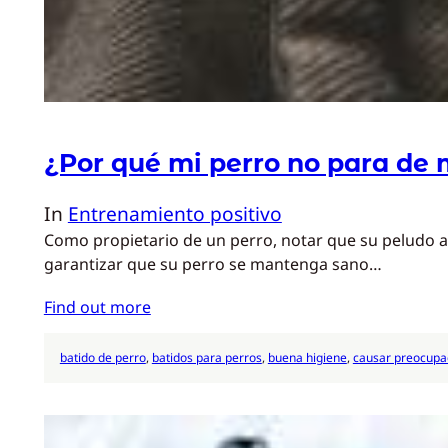
¿Por qué mi perro no para de
In
Entrenamiento positivo
Como propietario de un perro, notar que su peludo a
garantizar que su perro se mantenga sano…
Find out more
batido de perro
, 
batidos para perros
, 
buena higiene
, 
causar preocupa