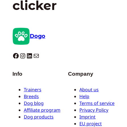
clicker
Dogo
Dogo facebook
Instagram
LinkedIn
Correo electrónico
Info
Company
Trainers
About us
Breeds
Help
Dog blog
Terms of service
Affiliate program
Privacy Policy
Dog products
Imprint
EU project