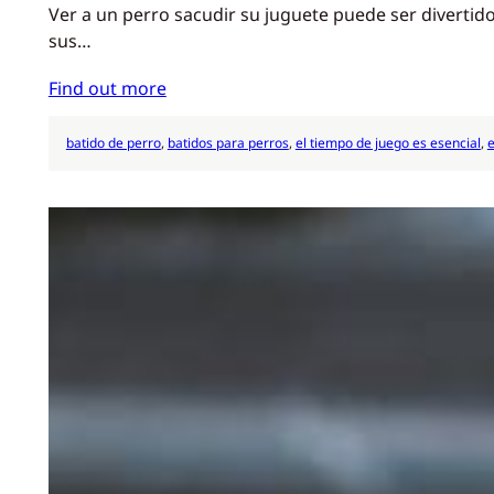
Ver a un perro sacudir su juguete puede ser diverti
sus…
Find out more
batido de perro
, 
batidos para perros
, 
el tiempo de juego es esencial
, 
e