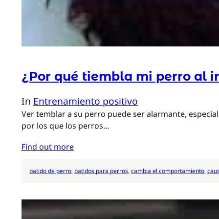
¿Por qué tiembla mi perro al i
In
Entrenamiento positivo
Ver temblar a su perro puede ser alarmante, especial
por los que los perros…
Find out more
batido de perro
, 
batidos para perros
, 
cambia el comportamiento
, 
cau