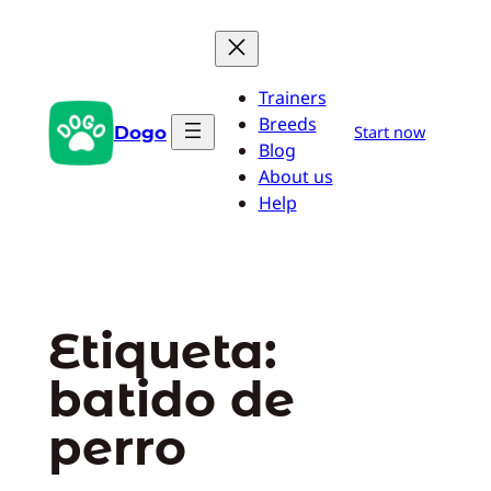
Saltar
al
contenido
Trainers
Breeds
Dogo
Start now
Blog
About us
Help
Etiqueta:
batido de
perro