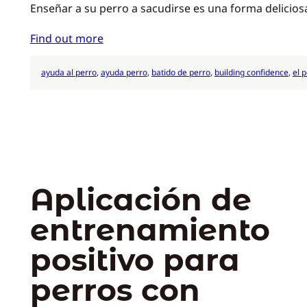
Enseñar a su perro a sacudirse es una forma deliciosa
Find out more
ayuda al perro
, 
ayuda perro
, 
batido de perro
, 
building confidence
, 
el 
Aplicación de
entrenamiento
positivo para
perros con