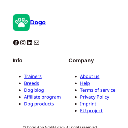
Dogo
Dogo facebook
Instagram
LinkedIn
Correo electrónico
Info
Company
Trainers
About us
Breeds
Help
Dog blog
Terms of service
Affiliate program
Privacy Policy
Dog products
Imprint
EU project
© Dogo App GmbH 2025. All rights reserved.