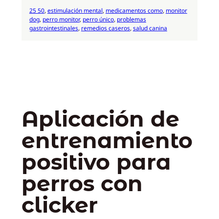
25 50
, 
estimulación mental
, 
medicamentos como
, 
monitor
dog
, 
perro monitor
, 
perro único
, 
problemas
gastrointestinales
, 
remedios caseros
, 
salud canina
Aplicación de
entrenamiento
positivo para
perros con
clicker