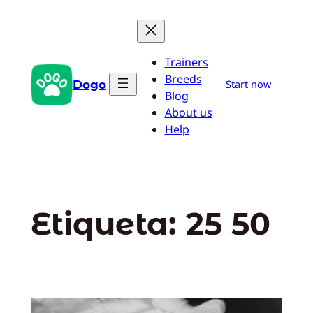
Saltar
al
contenido
Trainers
Breeds
Dogo
Start now
Blog
About us
Help
Etiqueta:
25 50