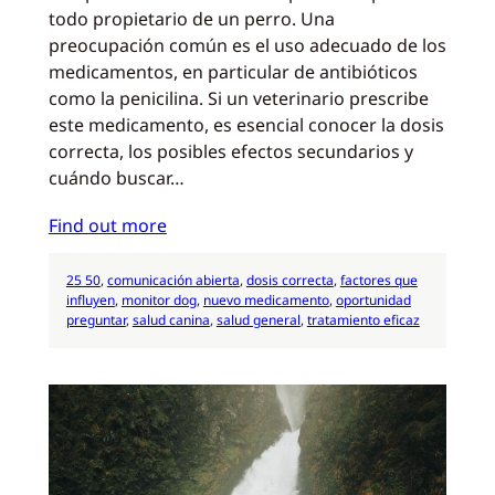
todo propietario de un perro. Una
preocupación común es el uso adecuado de los
medicamentos, en particular de antibióticos
como la penicilina. Si un veterinario prescribe
este medicamento, es esencial conocer la dosis
correcta, los posibles efectos secundarios y
cuándo buscar…
Find out more
25 50
, 
comunicación abierta
, 
dosis correcta
, 
factores que
influyen
, 
monitor dog
, 
nuevo medicamento
, 
oportunidad
preguntar
, 
salud canina
, 
salud general
, 
tratamiento eficaz