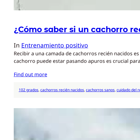
¿Cómo saber si un cachorro re
In
Entrenamiento positivo
Recibir a una camada de cachorros recién nacidos es 
cachorro puede estar pasando apuros es crucial para 
Find out more
102 grados
, 
cachorros recién nacidos
, 
cachorros sanos
, 
cuidado del r