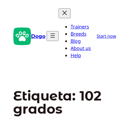
Saltar
al
contenido
Trainers
Breeds
Dogo
Start now
Blog
About us
Help
Etiqueta:
102
grados