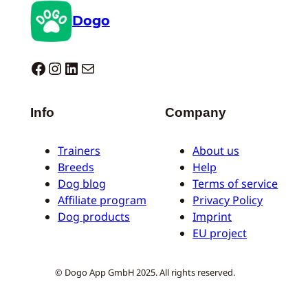
Dogo
Dogo facebook
Instagram
LinkedIn
Correo electrónico
Info
Company
Trainers
About us
Breeds
Help
Dog blog
Terms of service
Affiliate program
Privacy Policy
Dog products
Imprint
EU project
© Dogo App GmbH 2025. All rights reserved.