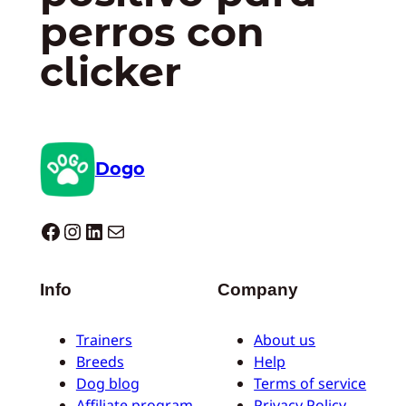
perros con
clicker
Dogo
Dogo facebook
Instagram
LinkedIn
Correo electrónico
Info
Company
Trainers
About us
Breeds
Help
Dog blog
Terms of service
Affiliate program
Privacy Policy