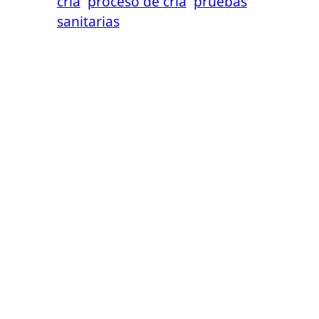
cría
proceso de cría
pruebas
sanitarias