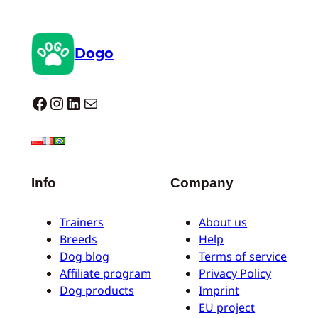
Dogo
Dogo facebook
Instagram
LinkedIn
Correo electrónico
Info
Company
Trainers
About us
Breeds
Help
Dog blog
Terms of service
Affiliate program
Privacy Policy
Dog products
Imprint
EU project