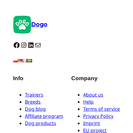
Dogo
Dogo facebook
Instagram
LinkedIn
Correo electrónico
Info
Company
Trainers
About us
Breeds
Help
Dog blog
Terms of service
Affiliate program
Privacy Policy
Dog products
Imprint
EU project