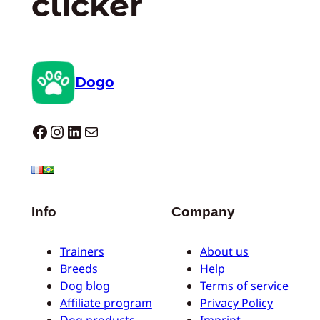
clicker
Dogo
Dogo facebook
Instagram
LinkedIn
Correo electrónico
Info
Company
Trainers
About us
Breeds
Help
Dog blog
Terms of service
Affiliate program
Privacy Policy
Dog products
Imprint