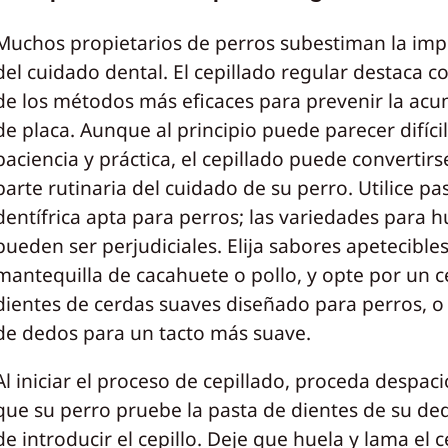
Muchos propietarios de perros subestiman la imp
del cuidado dental. El cepillado regular destaca 
de los métodos más eficaces para prevenir la ac
de placa. Aunque al principio puede parecer difícil
paciencia y práctica, el cepillado puede convertir
parte rutinaria del cuidado de su perro. Utilice pa
dentífrica apta para perros; las variedades para
pueden ser perjudiciales. Elija sabores apetecible
mantequilla de cacahuete o pollo, y opte por un c
dientes de cerdas suaves diseñado para perros, o 
de dedos para un tacto más suave.
Al iniciar el proceso de cepillado, proceda despaci
que su perro pruebe la pasta de dientes de su de
de introducir el cepillo. Deje que huela y lama el c