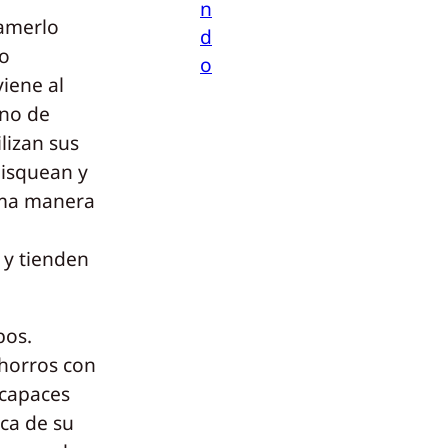
n
amerlo
d
lo
o
iene al
gno de
lizan sus
disquean y
sma manera
 y tienden
bos.
chorros con
ncapaces
ca de su