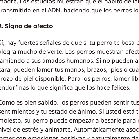
madre. Los estudios muestran que el hábito de l
transmitido en el ADN, haciendo que los perros l
2. Signo de afecto
Sí, hay fuertes señales de que si tu perro te besa
alegra mucho de verte. Los perros muestran afec
lamiendo a sus amados humanos. Si no pueden al
cara, pueden lamer tus manos, brazos, pies o cua
trozo de piel disponible. Para los perros, lamer li
endorfinas lo que significa que los hace felices.
Como es bien sabido, los perros pueden sentir tu
sentimientos y tu estado de ánimo. Si usted está t
molesto, su perro puede empezar a besarle para 
nivel de estrés y animarte. Automáticamente asoc
lamer con emociones positivas y naturalmente d