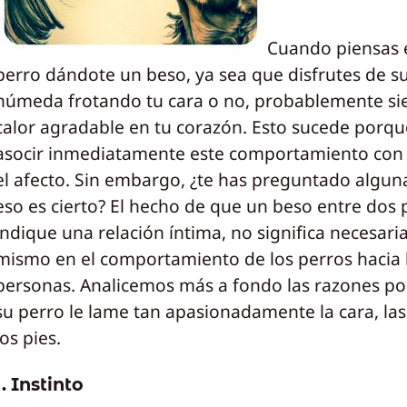
Cuando piensas 
perro dándote un beso, ya sea que disfrutes de s
húmeda frotando tu cara o no, probablemente si
calor agradable en tu corazón. Esto sucede porque
asocir inmediatamente este comportamiento con 
el afecto. Sin embargo, ¿te has preguntado alguna
eso es cierto? El hecho de que un beso entre dos
indique una relación íntima, no significa necesar
mismo en el comportamiento de los perros hacia 
personas. Analicemos más a fondo las razones po
su perro le lame tan apasionadamente la cara, la
los pies.
1. Instinto