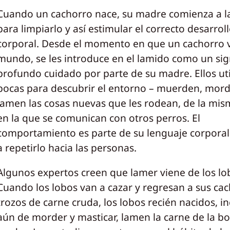
Cuando un cachorro nace, su madre comienza a l
para limpiarlo y así estimular el correcto desarrol
corporal. Desde el momento en que un cachorro v
mundo, se les introduce en el lamido como un si
profundo cuidado por parte de su madre. Ellos uti
bocas para descubrir el entorno – muerden, mor
lamen las cosas nuevas que les rodean, de la mi
en la que se comunican con otros perros. El
comportamiento es parte de su lenguaje corporal
a repetirlo hacia las personas.
Algunos expertos creen que lamer viene de los lo
Cuando los lobos van a cazar y regresan a sus ca
trozos de carne cruda, los lobos recién nacidos, i
aún de morder y masticar, lamen la carne de la bo