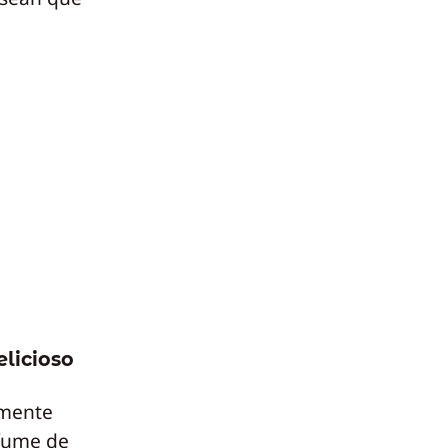
elicioso
lmente
rfume de