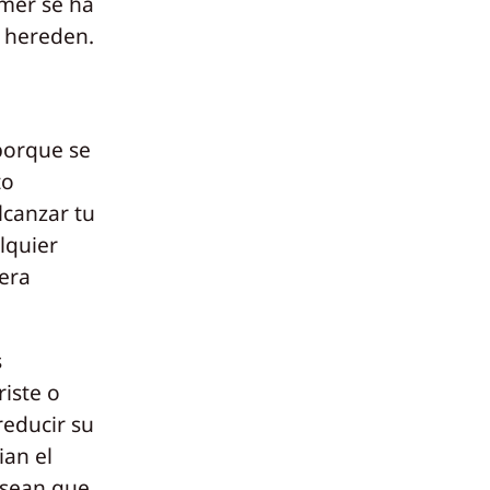
amer se ha
o hereden.
 porque se
to
canzar tu
lquier
bera
s
riste o
reducir su
ian el
esean que