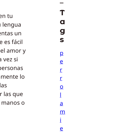
T
en tu
a
u lengua
g
entas un
s
 es fácil
el amor y
p
 vez si
e
 personas
r
iamente lo
r
las
o
r las que
l
s manos o
a
m
i
e