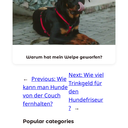
Warum hat mein Welpe geworfen?
Next:
Wie viel
←
Previous:
Wie
Trinkgeld für
kann man Hunde
den
von der Couch
Hundefriseur
fernhalten?
?
→
Popular categories