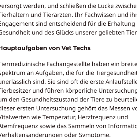
versorgt werden, und schließen die Lücke zwisch
Tierhaltern und Tierärzten. Ihr Fachwissen und ih
Engagement sind entscheidend für die Erhaltung
Gesundheit und des Glücks unserer geliebten Tier
Hauptaufgaben von Vet Techs
Tiermedizinische Fachangestellte haben ein breit
Spektrum an Aufgaben, die für die Tiergesundhei
unerlässlich sind. Sie sind oft die erste Anlaufstell
Tierbesitzer und führen körperliche Untersuchun
um den Gesundheitszustand der Tiere zu beurteil
dieser ersten Untersuchung gehört das Messen v
Vitalwerten wie Temperatur, Herzfrequenz und
Atemfrequenz sowie das Sammeln von Informati
Verhaltensänderungen oder Symptome.