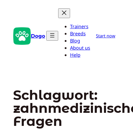
Zum
Inhalt
springen
Trainers
Breeds
Dogo
Start now
Blog
About us
Help
Schlagwort:
zahnmedizinisch
Fragen