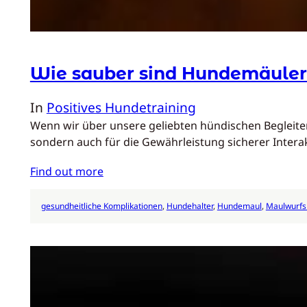
Wie sauber sind Hundemäuler
In
Positives Hundetraining
Wenn wir über unsere geliebten hündischen Begleiter
sondern auch für die Gewährleistung sicherer Inte
Find out more
gesundheitliche Komplikationen
, 
Hundehalter
, 
Hundemaul
, 
Maulwurf