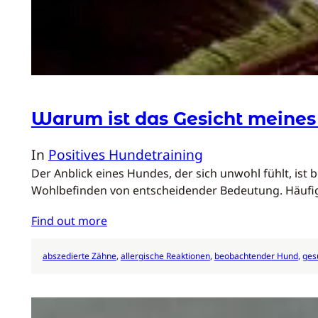
Warum ist das Gesicht meines
In
Positives Hundetraining
Der Anblick eines Hundes, der sich unwohl fühlt, is
Wohlbefinden von entscheidender Bedeutung. Häufig
Find out more
abszedierte Zähne
, 
allergische Reaktionen
, 
beobachtender Hund
, 
ges