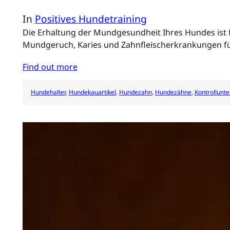
In
Positives Hundetraining
Die Erhaltung der Mundgesundheit Ihres Hundes ist
Mundgeruch, Karies und Zahnfleischerkrankungen füh
Find out more
Hundehalter
, 
Hundekauartikel
, 
Hundezahn
, 
Hundezähne
, 
Kontrollunt