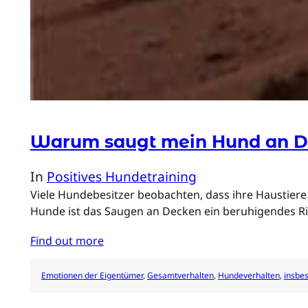
Warum saugt mein Hund an 
In
Positives Hundetraining
Viele Hundebesitzer beobachten, dass ihre Haustier
Hunde ist das Saugen an Decken ein beruhigendes Ri
Find out more
Emotionen der Eigentümer
, 
Gesamtverhalten
, 
Hundeverhalten
, 
insbe