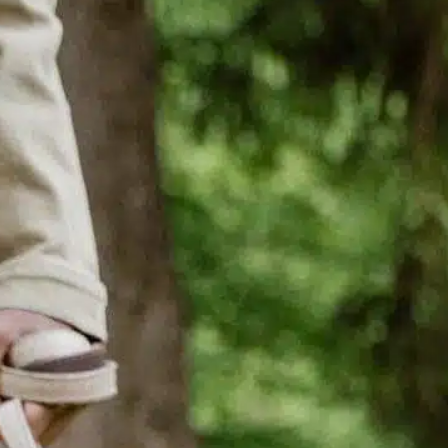
Warum ziehen
Hunde ihren
Hintern?
In
Positives Hundetraining
Hundebesitzer sind oft überrascht und
besorgt, wenn ihre pelzigen Freunde ihren
Hintern über den Boden schleifen. Dieses
Verhalten ist zwar rätselhaft, aber in der
Regel ein Zeichen dafür, dass etwas nicht in
Ordnung ist. Die Gründe für dieses Verhalten
zu verstehen, ist wichtig, um die Gesundheit
und das Glück Ihres Hundes zu erhalten.
Probleme mit…
Find out more