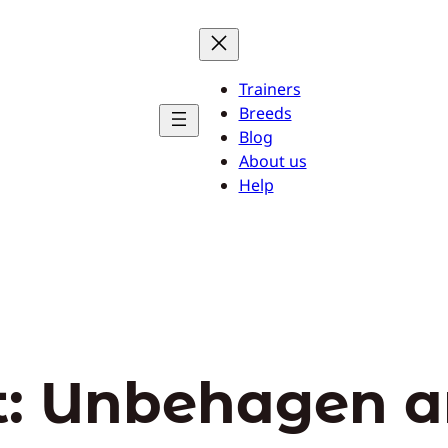
Trainers
Breeds
Blog
About us
Help
t:
Unbehagen a