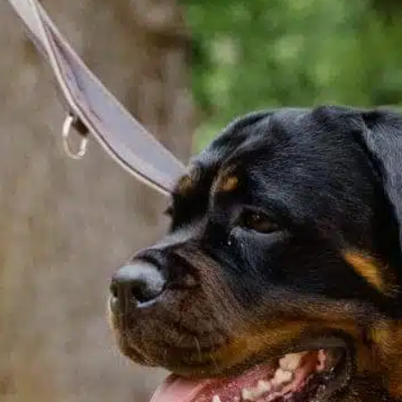
Analbereich
, 
Analdrüse
, 
Analdrüsen
, 
gesundheitliche
Bedenken
, 
Hund häufig
, 
Hundegesundheit
, 
Hundehalter
, 
identifizieren helfen
, 
Kontrolluntersuchungen
, 
kritischer
Hund
, 
Unbehagen anal