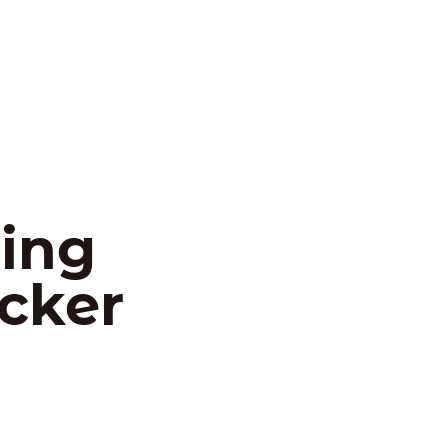
ing
icker