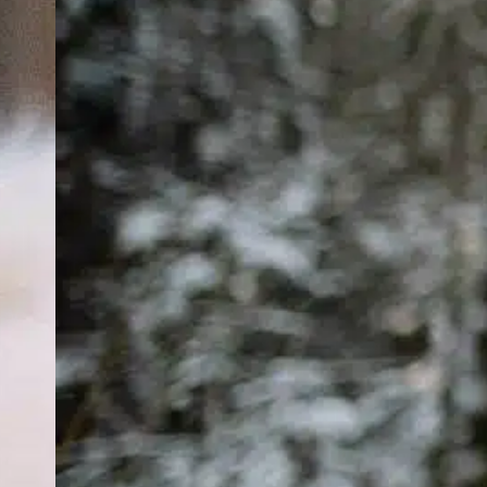
D
T
L
i
T
e
e
R
i
F