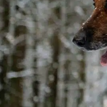
In
Positives Hundetraining
ie Entscheidung für den Beruf des
ierarztes ist ein edles Ziel, das eine tiefe
iebe zu Tieren und den starken Wunsch,
hnen zu helfen, voraussetzt. Der Weg zum
ierarzt ist jedoch anspruchsvoll und
rfordert Hingabe, Ausbildung und eine
rhebliche Investition von Zeit und
essourcen. Für jeden, der diesen Berufsweg
n Betracht zieht, ist es wichtig,…
ind out more
Tierpflege
, 
Weiterbildung