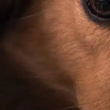
In
Positives Hundetraining
Die Gesunderhaltung von Hunden hat für
Tierhalter oberste Priorität. Eine der
wichtigsten Impfungen ist die
Tollwutimpfung. Tollwut ist ein tödlicher
Virus, der das zentrale Nervensystem befällt
und fast immer tödlich verläuft, sobald
Symptome auftreten. Die Impfung ist nicht
nur für die Gesundheit Ihres Hundes wichtig,
sondern auch für die Sicherheit Ihrer Familie
und Ihrer Gemeinde.…
Find out more
geringe Kosten
, 
Gesundheitliche Sicherheit
, 
Hund
sicherstellen
, 
Hundegesundheit
, 
Kosten Tollwut
, 
lokale
Vorschriften
, 
mehr Sicherheit schaffen
, 