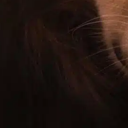
Mobilitätsfragen
, 
monitor dog
, 
Tierhalter