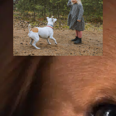
D
H
I
G
b
Wo bekommt man
o
h
eine
d
Tollwutimpfung für
F
Hunde?