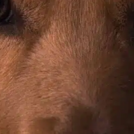
Druckausübung
, 
essentieller Hund
, 
Geduld, Verständnis
, 
home remedies
, 
Hundenagel
, 
Nagelschneiden
, 
pet
owner
, 
Tierhalter