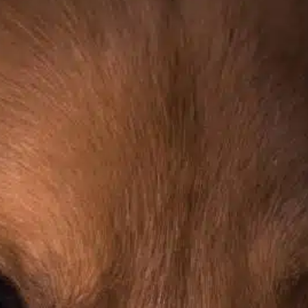
Wie stoppt man das
Bluten von
Hundenägeln?
In
Positives Hundetraining
er Umgang mit einem blutenden
undenagel kann sowohl für Sie als auch für
hren pelzigen Freund sehr belastend sein.
anz gleich, ob es sich um ein Missgeschick
ei der Fellpflege, einen Unfall beim Spielen
der eine raue Begegnung mit der Umwelt
andelt – es ist wichtig zu wissen, wie man
ie Blutung schnell und effektiv…
ind out more