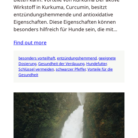
Wirkstoff in Kurkuma, Curcumin, besitzt
entzündungshemmende und antioxidative
Eigenschaften. Diese Eigenschaften können
besonders hilfreich für Hunde sein, die mit…
Find out more
besonders vorteilhaft
, 
entzündungshemmend
, 
geeignete
Dosierung
, 
Gesundheit der Verdauung
, 
Hundefutter
, 
Schlüssel vermeiden
, 
schwarzer Pfeffer
, 
Vorteile für die
Gesundheit