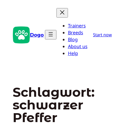
Zum
Inhalt
springen
Trainers
Breeds
Dogo
Start now
Blog
About us
Help
Schlagwort:
schwarzer
Pfeffer