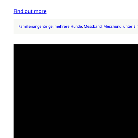
Find out more
Familienangehörige
, 
mehrere Hunde
, 
Messband
, 
Messhund
, 
unter Ei