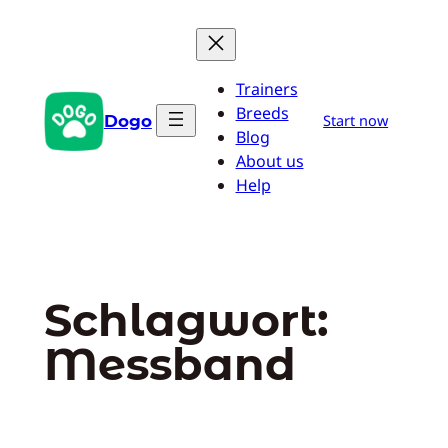
Zum
Inhalt
springen
Trainers
Breeds
Dogo
Start now
Blog
About us
Help
Schlagwort:
Messband