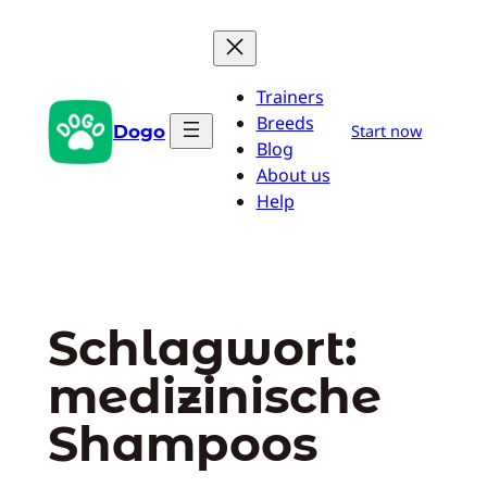
Zum
Inhalt
springen
Trainers
Breeds
Dogo
Start now
Blog
About us
Help
Schlagwort:
medizinische
Shampoos