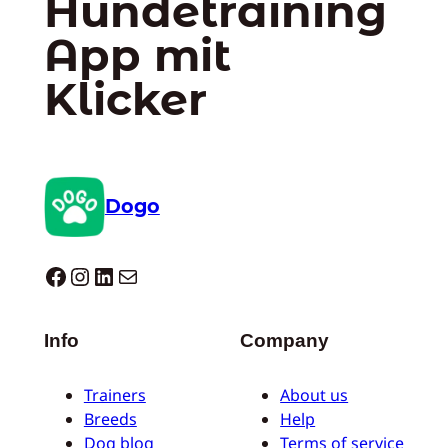
Hundetraining
App mit
Klicker
Dogo
Dogo facebook
Instagram
LinkedIn
E-Mail
Info
Company
Trainers
About us
Breeds
Help
Dog blog
Terms of service