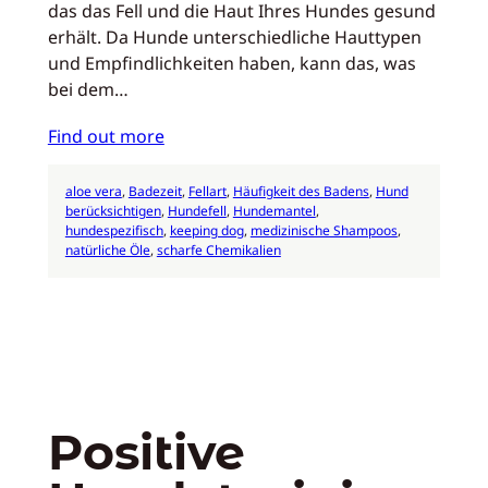
das das Fell und die Haut Ihres Hundes gesund
erhält. Da Hunde unterschiedliche Hauttypen
und Empfindlichkeiten haben, kann das, was
bei dem…
Find out more
aloe vera
, 
Badezeit
, 
Fellart
, 
Häufigkeit des Badens
, 
Hund
berücksichtigen
, 
Hundefell
, 
Hundemantel
, 
hundespezifisch
, 
keeping dog
, 
medizinische Shampoos
, 
natürliche Öle
, 
scharfe Chemikalien
Positive