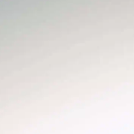
Wann ist der
Nationale
Welpentag?
In
Positives Hundetraining
er Nationale Welpentag wird jedes Jahr am
3. März gefeiert. Dieser besondere Anlass
oll das Bewusstsein dafür schärfen, wie
ichtig die Adoption und Rettung von
unden in Not ist, und gleichzeitig die Freude
eiern, die Welpen in unser Leben bringen.
hr verspieltes Wesen, ihre grenzenlose
nergie und ihre bedingungslose Liebe
önnen zu unermesslichem Glück und…
ind out more