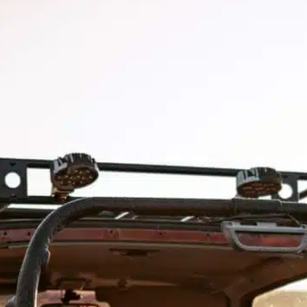
ewiges Zuhause
, 
Gemeinschaftsveranstaltungen
, 
glücklich gesund
, 
haariger Freund
, 
Hunde brauchen
, 
Hundehaltung
, 
Hundekollege
, 
Leben bringen
, 
pelzige
Freunde