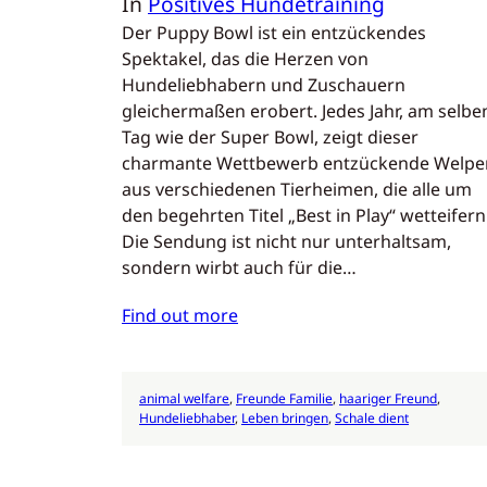
In
Positives Hundetraining
Der Puppy Bowl ist ein entzückendes
Spektakel, das die Herzen von
Hundeliebhabern und Zuschauern
gleichermaßen erobert. Jedes Jahr, am selbe
Tag wie der Super Bowl, zeigt dieser
charmante Wettbewerb entzückende Welpe
aus verschiedenen Tierheimen, die alle um
den begehrten Titel „Best in Play“ wetteifern
Die Sendung ist nicht nur unterhaltsam,
sondern wirbt auch für die…
Find out more
animal welfare
, 
Freunde Familie
, 
haariger Freund
, 
Hundeliebhaber
, 
Leben bringen
, 
Schale dient