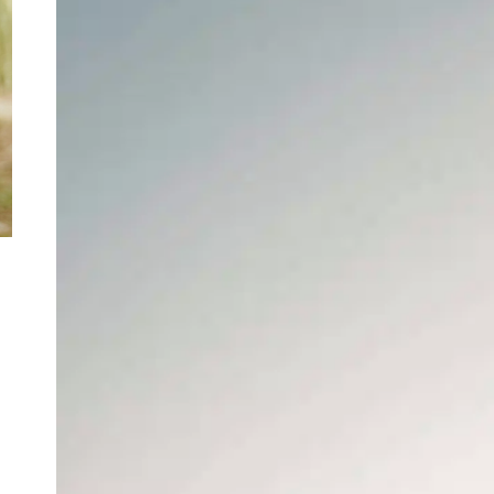
D
2
s
w
H
f
I
E
k
F