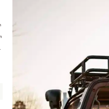
n
n
.