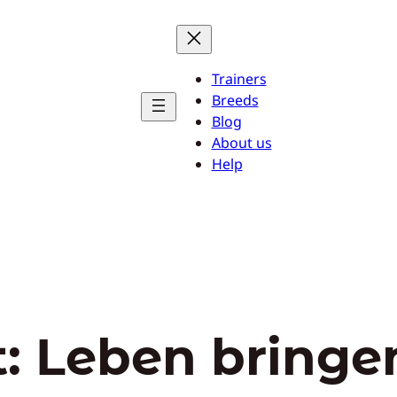
Trainers
Breeds
Blog
About us
Help
t:
Leben bringe