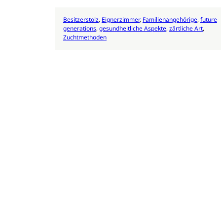
Besitzerstolz
, 
Eignerzimmer
, 
Familienangehörige
, 
future
generations
, 
gesundheitliche Aspekte
, 
zärtliche Art
, 
Zuchtmethoden