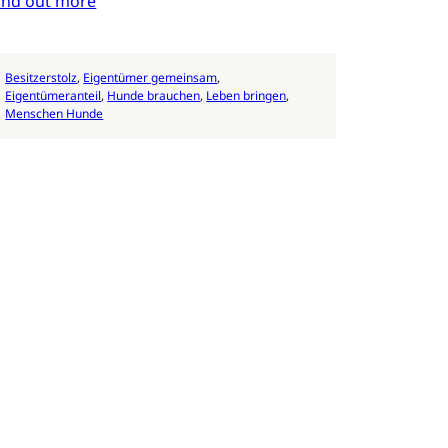
ind out more
Besitzerstolz
, 
Eigentümer gemeinsam
, 
Eigentümeranteil
, 
Hunde brauchen
, 
Leben bringen
, 
Menschen Hunde