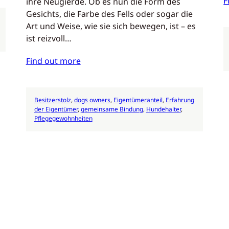
F
ihre Neugierde. Ob es nun die Form des
Gesichts, die Farbe des Fells oder sogar die
Art und Weise, wie sie sich bewegen, ist – es
ist reizvoll…
Find out more
Besitzerstolz
, 
dogs owners
, 
Eigentümeranteil
, 
Erfahrung
der Eigentümer
, 
gemeinsame Bindung
, 
Hundehalter
, 
Pflegegewohnheiten