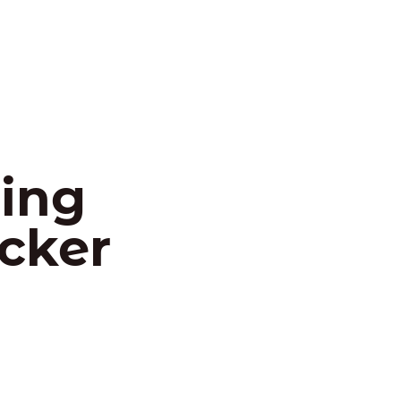
ing
icker