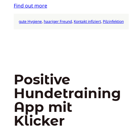
Find out more
gute Hygiene
, 
haariger Freund
, 
Kontakt infiziert
, 
Pilzinfektion
Positive
Hundetraining
App mit
Klicker