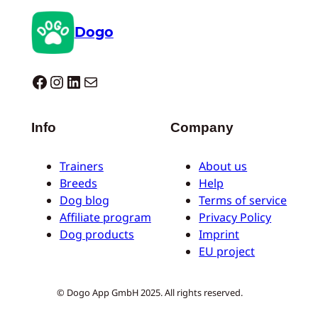
Dogo
Dogo facebook
Instagram
LinkedIn
E-Mail
Info
Company
Trainers
About us
Breeds
Help
Dog blog
Terms of service
Affiliate program
Privacy Policy
Dog products
Imprint
EU project
© Dogo App GmbH 2025. All rights reserved.