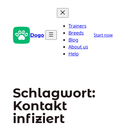
Zum
Inhalt
springen
Trainers
Breeds
Dogo
Start now
Blog
About us
Help
Schlagwort:
Kontakt
infiziert