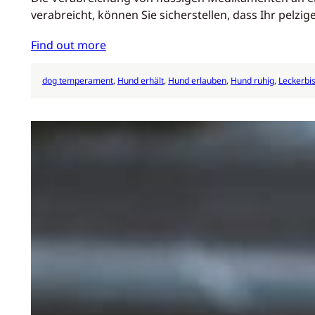
verabreicht, können Sie sicherstellen, dass Ihr pelzi
Find out more
dog temperament
, 
Hund erhält
, 
Hund erlauben
, 
Hund ruhig
, 
Leckerbi