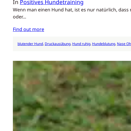
In
Positives Hundetraining
Wenn man einen Hund hat, ist es nur natürlich, dass 
oder…
Find out more
blutender Hund
, 
Druckausübung
, 
Hund ruhig
, 
Hundeblutung
, 
Nase Oh