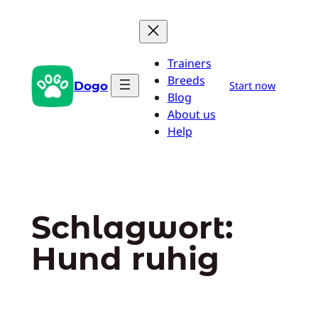
Zum
Inhalt
springen
Trainers
Breeds
Dogo
Start now
Blog
About us
Help
Schlagwort:
Hund ruhig