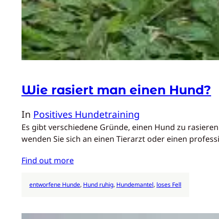
Wie rasiert man einen Hund?
In
Positives Hundetraining
Es gibt verschiedene Gründe, einen Hund zu rasieren
wenden Sie sich an einen Tierarzt oder einen profes
Find out more
entworfene Hunde
, 
Hund ruhig
, 
Hundemantel
, 
loses Fell