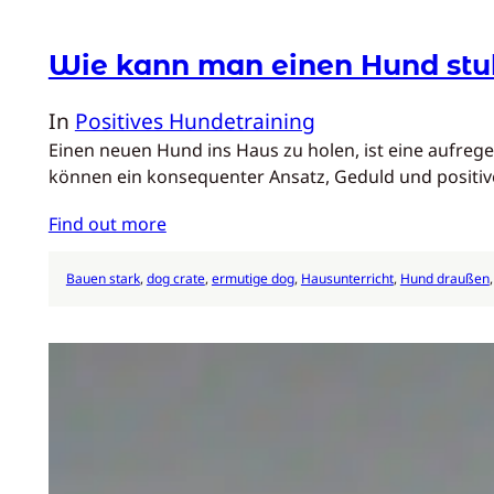
Wie kann man einen Hund st
In
Positives Hundetraining
Einen neuen Hund ins Haus zu holen, ist eine aufre
können ein konsequenter Ansatz, Geduld und posit
Find out more
Bauen stark
, 
dog crate
, 
ermutige dog
, 
Hausunterricht
, 
Hund draußen
,