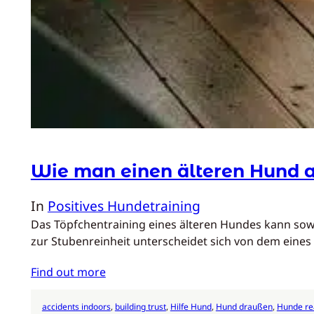
Wie man einen älteren Hund a
In
Positives Hundetraining
Das Töpfchentraining eines älteren Hundes kann sow
zur Stubenreinheit unterscheidet sich von dem eine
Find out more
accidents indoors
, 
building trust
, 
Hilfe Hund
, 
Hund draußen
, 
Hunde re