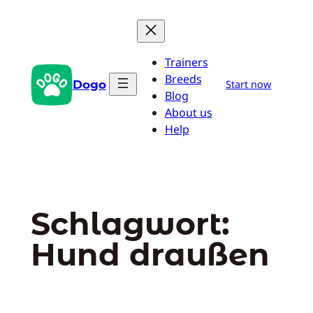
Zum
Inhalt
springen
Trainers
Breeds
Dogo
Start now
Blog
About us
Help
Schlagwort:
Hund draußen