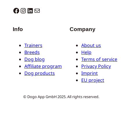
Dogo facebook
Instagram
LinkedIn
E-Mail
Info
Company
Trainers
About us
Breeds
Help
Dog blog
Terms of service
Affiliate program
Privacy Policy
Dog products
Imprint
EU project
© Dogo App GmbH 2025. All rights reserved.