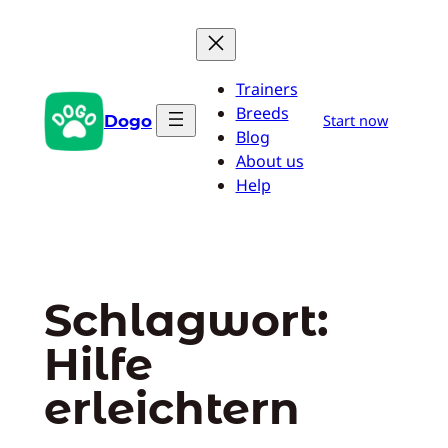
Zum
Inhalt
springen
Trainers
Breeds
Dogo
Start now
Blog
About us
Help
Schlagwort:
Hilfe
erleichtern