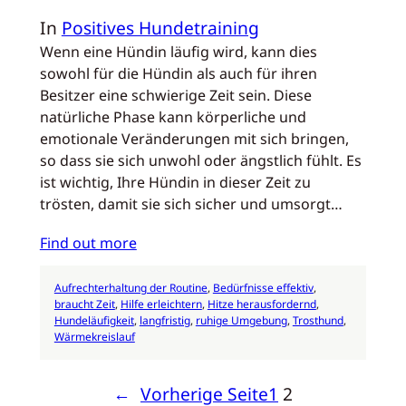
In
Positives Hundetraining
Wenn eine Hündin läufig wird, kann dies
sowohl für die Hündin als auch für ihren
Besitzer eine schwierige Zeit sein. Diese
natürliche Phase kann körperliche und
emotionale Veränderungen mit sich bringen,
so dass sie sich unwohl oder ängstlich fühlt. Es
ist wichtig, Ihre Hündin in dieser Zeit zu
trösten, damit sie sich sicher und umsorgt…
Find out more
Aufrechterhaltung der Routine
, 
Bedürfnisse effektiv
, 
braucht Zeit
, 
Hilfe erleichtern
, 
Hitze herausfordernd
, 
Hundeläufigkeit
, 
langfristig
, 
ruhige Umgebung
, 
Trosthund
, 
Wärmekreislauf
←
Vorherige Seite
1
2