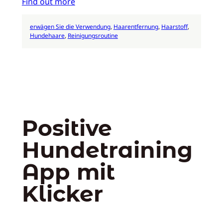
Find out more
erwägen Sie die Verwendung
, 
Haarentfernung
, 
Haarstoff
, 
Hundehaare
, 
Reinigungsroutine
Positive
Hundetraining
App mit
Klicker