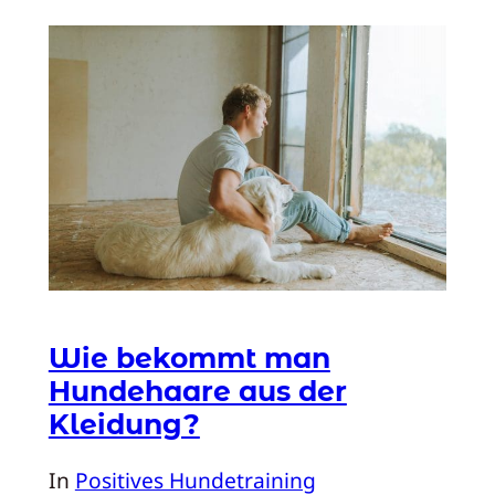
Wie bekommt man
Hundehaare aus der
Kleidung?
In
Positives Hundetraining