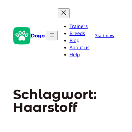
Zum
Inhalt
springen
Trainers
Breeds
Dogo
Start now
Blog
About us
Help
Schlagwort:
Haarstoff