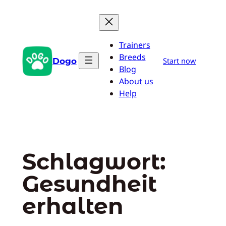
Zum
Inhalt
springen
Trainers
Breeds
Dogo
Start now
Blog
About us
Help
Schlagwort:
Gesundheit
erhalten