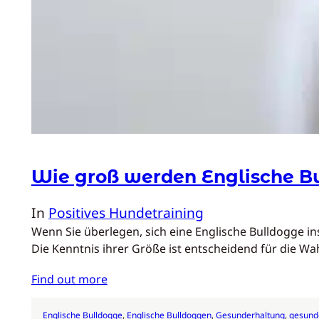
Wie groß werden Englische B
In
Positives Hundetraining
Wenn Sie überlegen, sich eine Englische Bulldogge in
Die Kenntnis ihrer Größe ist entscheidend für die W
Find out more
Englische Bulldogge
, 
Englische Bulldoggen
, 
Gesunderhaltung
, 
gesund