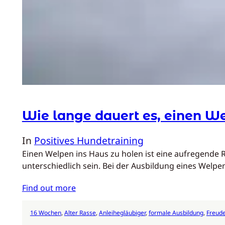
Wie lange dauert es, einen We
In
Positives Hundetraining
Einen Welpen ins Haus zu holen ist eine aufregende R
unterschiedlich sein. Bei der Ausbildung eines Welp
Find out more
16 Wochen
, 
Alter Rasse
, 
Anleihegläubiger
, 
formale Ausbildung
, 
Freud