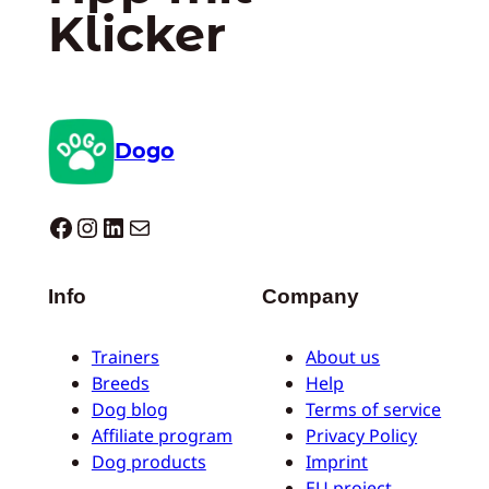
Klicker
Dogo
Dogo facebook
Instagram
LinkedIn
E-Mail
Info
Company
Trainers
About us
Breeds
Help
Dog blog
Terms of service
Affiliate program
Privacy Policy
Dog products
Imprint
EU project