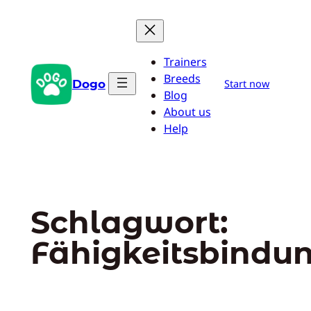
Zum
Inhalt
springen
Trainers
Breeds
Dogo
Start now
Blog
About us
Help
Schlagwort:
Fähigkeitsbindu