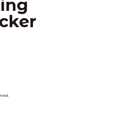
ing
icker
rved.