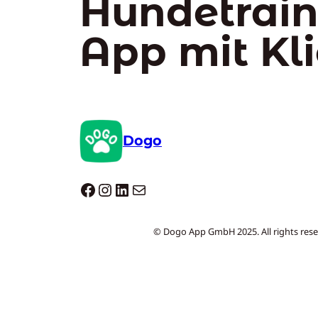
Hundetrain
App mit Kl
Dogo
Dogo facebook
Instagram
LinkedIn
E-Mail
© Dogo App GmbH 2025. All rights rese