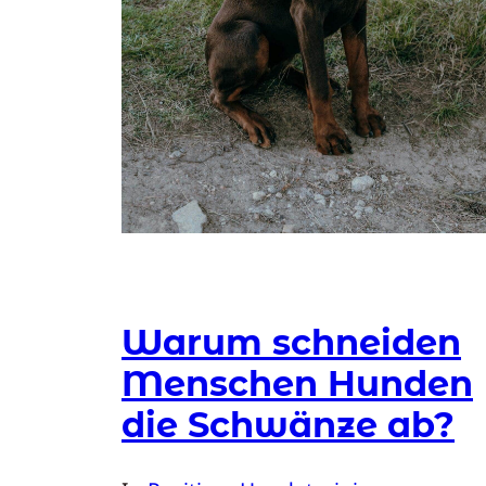
Warum schneiden
Menschen Hunden
die Schwänze ab?