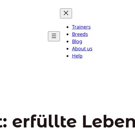
Trainers
Breeds
Blog
About us
Help
t:
erfüllte Lebe