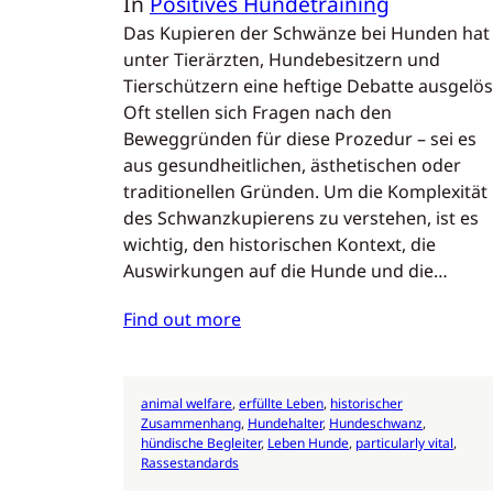
In
Positives Hundetraining
Das Kupieren der Schwänze bei Hunden hat
unter Tierärzten, Hundebesitzern und
Tierschützern eine heftige Debatte ausgelös
Oft stellen sich Fragen nach den
Beweggründen für diese Prozedur – sei es
aus gesundheitlichen, ästhetischen oder
traditionellen Gründen. Um die Komplexität
des Schwanzkupierens zu verstehen, ist es
wichtig, den historischen Kontext, die
Auswirkungen auf die Hunde und die…
Find out more
animal welfare
, 
erfüllte Leben
, 
historischer
Zusammenhang
, 
Hundehalter
, 
Hundeschwanz
, 
hündische Begleiter
, 
Leben Hunde
, 
particularly vital
, 
Rassestandards