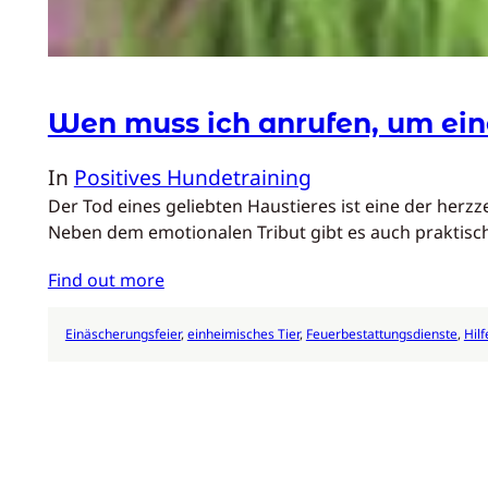
Wen muss ich anrufen, um ein
In
Positives Hundetraining
Der Tod eines geliebten Haustieres ist eine der her
Neben dem emotionalen Tribut gibt es auch praktis
Find out more
Einäscherungsfeier
, 
einheimisches Tier
, 
Feuerbestattungsdienste
, 
Hilf