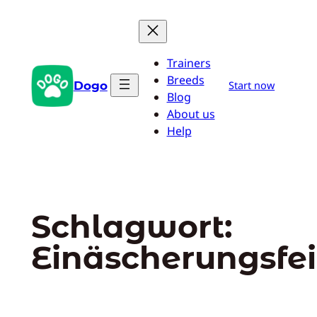
Zum
Inhalt
springen
Trainers
Breeds
Dogo
Start now
Blog
About us
Help
Schlagwort:
Einäscherungsfei