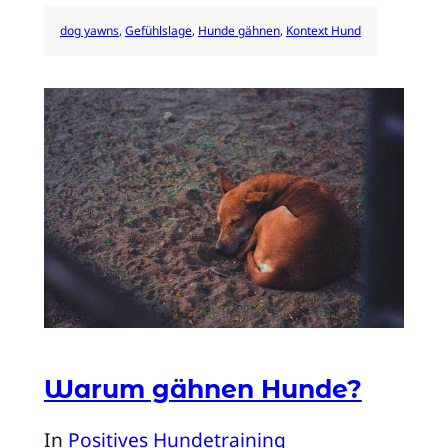
dog yawns
, 
Gefühlslage
, 
Hunde gähnen
, 
Kontext Hund
Warum gähnen Hunde?
In
Positives Hundetraining