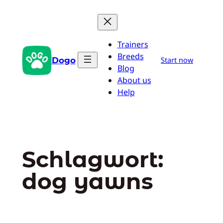
Zum
Inhalt
springen
Trainers
Breeds
Dogo
Start now
Blog
About us
Help
Schlagwort:
dog yawns