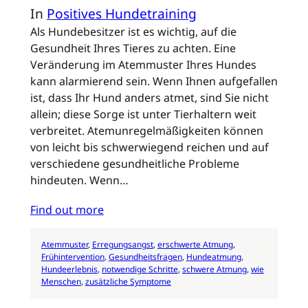
In
Positives Hundetraining
Als Hundebesitzer ist es wichtig, auf die
Gesundheit Ihres Tieres zu achten. Eine
Veränderung im Atemmuster Ihres Hundes
kann alarmierend sein. Wenn Ihnen aufgefallen
ist, dass Ihr Hund anders atmet, sind Sie nicht
allein; diese Sorge ist unter Tierhaltern weit
verbreitet. Atemunregelmäßigkeiten können
von leicht bis schwerwiegend reichen und auf
verschiedene gesundheitliche Probleme
hindeuten. Wenn…
Find out more
Atemmuster
, 
Erregungsangst
, 
erschwerte Atmung
, 
Frühintervention
, 
Gesundheitsfragen
, 
Hundeatmung
, 
Hundeerlebnis
, 
notwendige Schritte
, 
schwere Atmung
, 
wie
Menschen
, 
zusätzliche Symptome