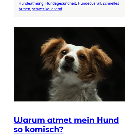
Hundeatmung
, 
Hundegesundheit
, 
Hundeoverall
, 
schnelles
Atmen
, 
schwer keuchend
Warum atmet mein Hund
so komisch?