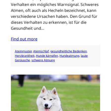
Verhalten ein mögliches Warnsignal. Schweres
Atmen, oft auch als Hecheln bezeichnet, kann
verschiedene Ursachen haben. Den Grund für
dieses Verhalten zu erkennen, ist für die
Gesundheit und…
Find out more
Atemmuster
, 
Atemschlaf
, 
gesundheitliche Bedenken
, 
Herzkrankheit
, 
Hunde kämpfen
, 
Hundeatmung
, 
laute
Geräusche
, 
schwere Atmung