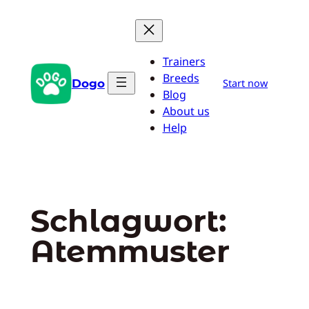
Zum
Inhalt
springen
Trainers
Breeds
Dogo
Start now
Blog
About us
Help
Schlagwort:
Atemmuster