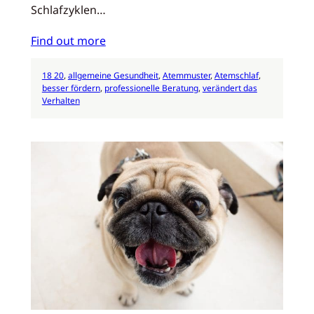
Schlafzyklen…
Find out more
18 20
, 
allgemeine Gesundheit
, 
Atemmuster
, 
Atemschlaf
, 
besser fördern
, 
professionelle Beratung
, 
verändert das
Verhalten