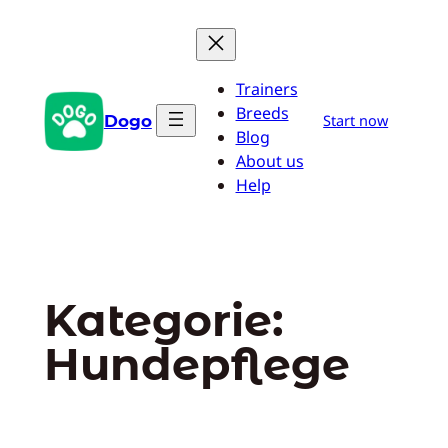
Zum
Inhalt
springen
Trainers
Breeds
Dogo
Start now
Blog
About us
Help
Kategorie:
Hundepflege