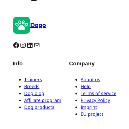
Dogo
Dogo facebook
Instagram
LinkedIn
E-mail
Info
Company
Trainers
About us
Breeds
Help
Dog blog
Terms of service
Affiliate program
Privacy Policy
Dog products
Imprint
EU project