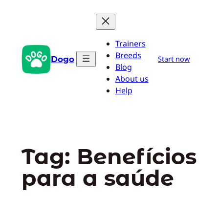
Pular
para
o
Trainers
conteúdo
Breeds
Dogo
Start now
Blog
About us
Help
Tag:
Benefícios
para a saúde