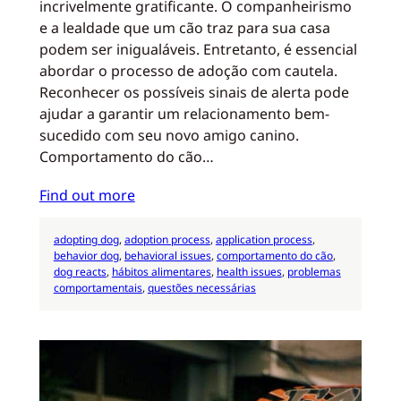
incrivelmente gratificante. O companheirismo
e a lealdade que um cão traz para sua casa
podem ser inigualáveis. Entretanto, é essencial
abordar o processo de adoção com cautela.
Reconhecer os possíveis sinais de alerta pode
ajudar a garantir um relacionamento bem-
sucedido com seu novo amigo canino.
Comportamento do cão…
Find out more
adopting dog
, 
adoption process
, 
application process
, 
behavior dog
, 
behavioral issues
, 
comportamento do cão
, 
dog reacts
, 
hábitos alimentares
, 
health issues
, 
problemas
comportamentais
, 
questões necessárias