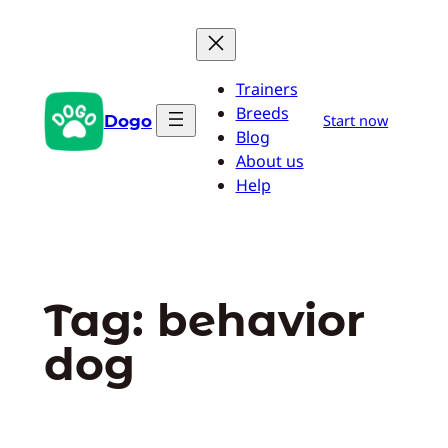
Pular
para
o
Trainers
conteúdo
Breeds
Dogo
Start now
Blog
About us
Help
Tag:
behavior
dog