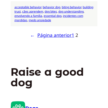
acceptable behavior
, 
behavior dog
, 
biting behavior
, 
building
trust
, 
cães aprendem
, 
dog bites
, 
dog understanding
, 
envolvendo a família
, 
essential dog
, 
incidentes com
mordidas
, 
medo ansiedade
←
Página anterior
1
2
Raise a good
dog