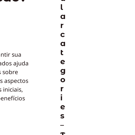
l
a
r
c
a
t
ntir sua
e
iados ajuda
g
s sobre
o
s aspectos
r
iniciais,
i
enefícios
e
s
T