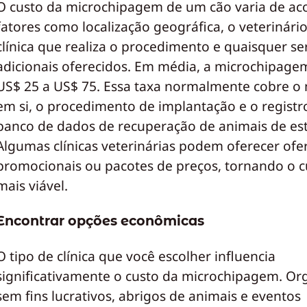
O custo da microchipagem de um cão varia de a
fatores como localização geográfica, o veterinári
clínica que realiza o procedimento e quaisquer se
adicionais oferecidos. Em média, a microchipagem
US$ 25 a US$ 75. Essa taxa normalmente cobre o 
em si, o procedimento de implantação e o regist
banco de dados de recuperação de animais de es
Algumas clínicas veterinárias podem oferecer ofe
promocionais ou pacotes de preços, tornando o cu
mais viável.
Encontrar opções econômicas
O tipo de clínica que você escolher influencia
significativamente o custo da microchipagem. Or
sem fins lucrativos, abrigos de animais e eventos