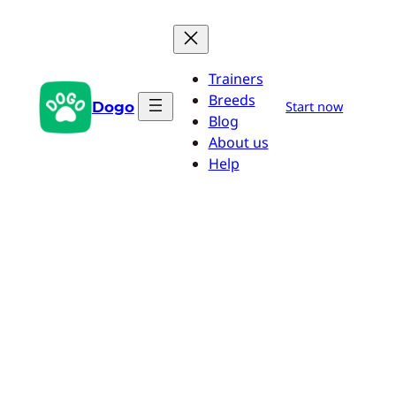
Pular
para
o
Trainers
conteúdo
Breeds
Dogo
Start now
Blog
About us
Help