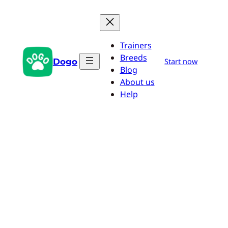
Pular
para
o
Trainers
conteúdo
Breeds
Dogo
Start now
Blog
About us
Help