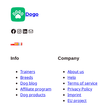
Dogo
Dogo facebook
Instagram
LinkedIn
E-mail
Info
Company
Trainers
About us
Breeds
Help
Dog blog
Terms of service
Affiliate program
Privacy Policy
Dog products
Imprint
EU project