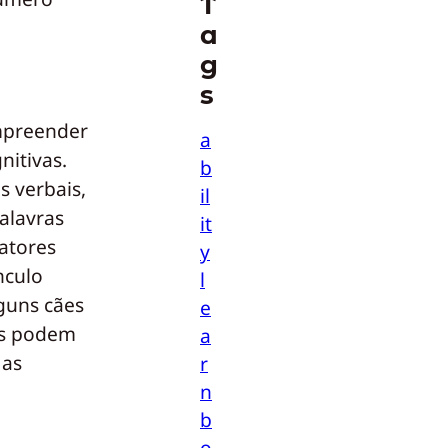
T
a
g
s
ompreender
a
nitivas.
b
s verbais,
il
alavras
it
atores
y
nculo
l
guns cães
e
os podem
a
 as
r
n
b
o