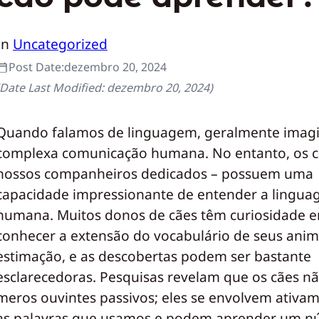
In
Uncategorized
Post Date:
dezembro 20, 2024
(Date Last Modified:
dezembro 20, 2024
)
Quando falamos de linguagem, geralmente imag
complexa comunicação humana. No entanto, os c
nossos companheiros dedicados – possuem uma
capacidade impressionante de entender a lingu
humana. Muitos donos de cães têm curiosidade 
conhecer a extensão do vocabulário de seus anim
estimação, e as descobertas podem ser bastante
esclarecedoras. Pesquisas revelam que os cães n
meros ouvintes passivos; eles se envolvem ativa
as palavras que usamos e podem aprender um 