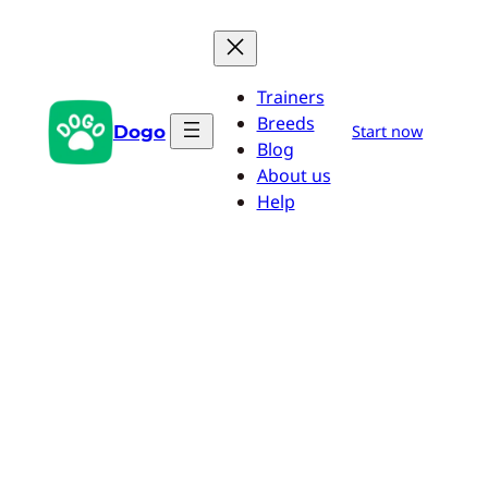
Pular
para
o
Trainers
conteúdo
Breeds
Dogo
Start now
Blog
About us
Help