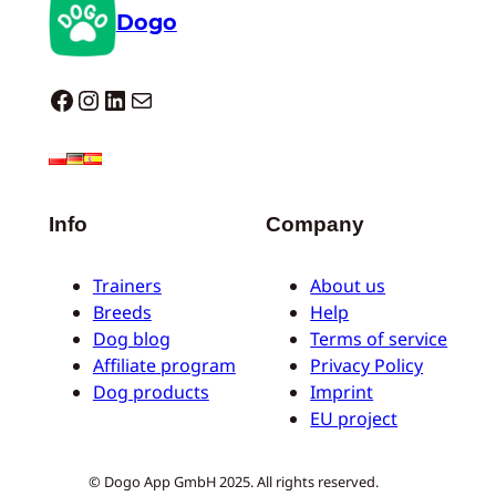
Dogo
Dogo facebook
Instagram
LinkedIn
E-mail
Info
Company
Trainers
About us
Breeds
Help
Dog blog
Terms of service
Affiliate program
Privacy Policy
Dog products
Imprint
EU project
© Dogo App GmbH 2025. All rights reserved.