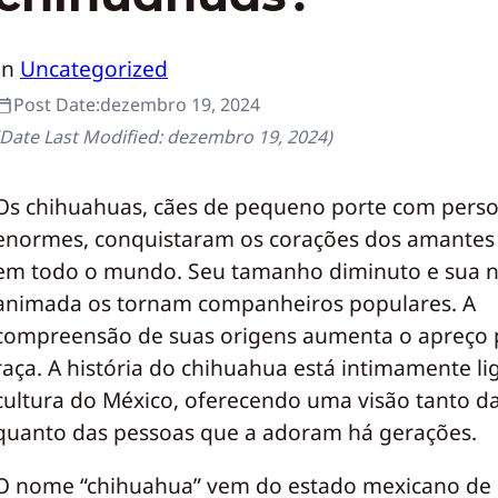
In
Uncategorized
Post Date:
dezembro 19, 2024
(Date Last Modified:
dezembro 19, 2024
)
Os chihuahuas, cães de pequeno porte com pers
enormes, conquistaram os corações dos amantes
em todo o mundo. Seu tamanho diminuto e sua n
animada os tornam companheiros populares. A
compreensão de suas origens aumenta o apreço 
raça. A história do chihuahua está intimamente li
cultura do México, oferecendo uma visão tanto da
quanto das pessoas que a adoram há gerações.
O nome “chihuahua” vem do estado mexicano de