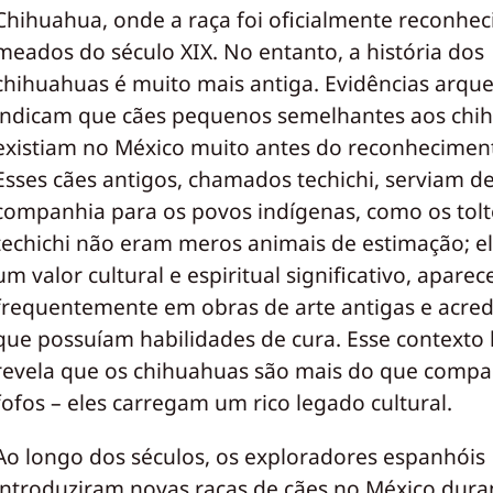
Chihuahua, onde a raça foi oficialmente reconhe
meados do século XIX. No entanto, a história dos
chihuahuas é muito mais antiga. Evidências arqu
indicam que cães pequenos semelhantes aos chi
existiam no México muito antes do reconhecimen
Esses cães antigos, chamados techichi, serviam d
companhia para os povos indígenas, como os tolt
techichi não eram meros animais de estimação; e
um valor cultural e espiritual significativo, apare
frequentemente em obras de arte antigas e acred
que possuíam habilidades de cura. Esse contexto 
revela que os chihuahuas são mais do que compa
fofos – eles carregam um rico legado cultural.
Ao longo dos séculos, os exploradores espanhóis
introduziram novas raças de cães no México dura